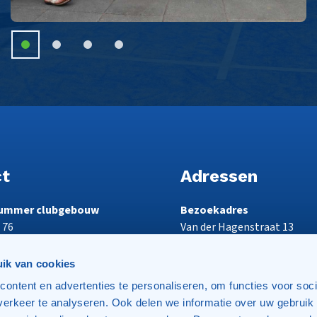
ct
Adressen
ummer clubgebouw
Bezoekadres
 76
Van der Hagenstraat 13
2722 NT Zoetermeer
ik van cookies
e-mailadres
Postadres
ontent en advertenties te personaliseren, om functies voor soci
ghwaert.nl
Postbus 7357
erkeer te analyseren. Ook delen we informatie over uw gebruik
2701 AJ Zoetermeer