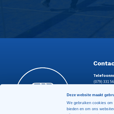
Conta
Telefoonn
(079) 331 56
Deze website maakt gebru
Algemeen 
We gebruiken cookies om c
info@tpvse
bieden en om ons websitev