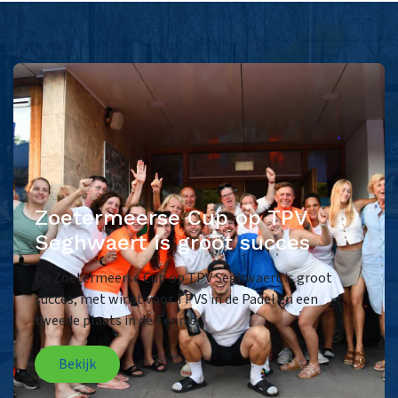
Zoetermeerse Cup op TPV
Seghwaert is groot succes
De Zoetermeerse Cup op TPV Seghwaert is groot
succes, met winst voor TPVS in de Padel en een
tweede plaats in de Tennis.
Bekijk