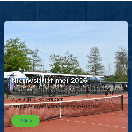
Nieuwsbrief mei 2026
Informatie over de komende evenementen, oproep
vrijwilligers, rookvrij park
vertrouwenscontactpersonen en veel meer.
Bekijk