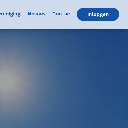
ent)
(current)
(current)
(current)
reniging
Nieuws
Contact
(curren
Inloggen