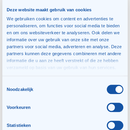
Padel: zondag : 14 teams
Deze website maakt gebruik van cookies
Tennis vrijdagavond: 10 teams GD-8&9 / 10 teams
We gebruiken cookies om content en advertenties te
DD/HD
personaliseren, om functies voor social media te bieden
Tennis zaterdag: 14 teams
en om ons websiteverkeer te analyseren. Ook delen we
Tennis zondag: 14 teams (incl. jeugd)
informatie over uw gebruik van onze site met onze
partners voor social media, adverteren en analyse. Deze
Afgelopen seizoen (najaar) zijn er 6 teams uitgeloot
partners kunnen deze gegevens combineren met andere
op de vrijdagavond padel en 1 team op vrijdagavond
informatie die u aan ze heeft verstrekt of die ze hebben
tennis.
verzameld op basis van uw gebruik van hun services.
In het voorjaar waren er 4 teams op de vrijdagavond
padel uitgeloot waarvan er 2 herplaatst konden
worden en is er 1 team uitgeloot op de vrijdagavond
Toestemmingsselectie
Noodzakelijk
tennis (HD/DD)
Loting:
Na de sluitingsdatum zal er, indien
Voorkeuren
noodzakelijk bij overinschrijving, een loting
plaatsvinden. Teams die uitgeloot zijn worden zsm op
de hoogte gesteld en krijgen de mogelijkheid om voor
Statistieken
een andere competitiedag en/of soort te kiezen indien