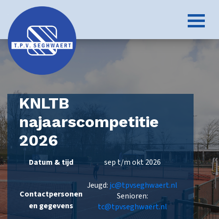
KNLTB
najaarscompetitie
2026
Datum & tijd
sep t/m okt 2026
Jeugd:
jc@tpvseghwaert.nl
Contactpersonen
Senioren:
en gegevens
tc@tpvseghwaert.nl