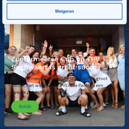
Weigeren
Zoetermeerse Cup op TPV
Seghwaert is groot succes
De Zoetermeerse Cup op TPV Seghwaert is groot
succes, met winst voor TPVS in de Padel en een
tweede plaats in de Tennis.
Bekijk