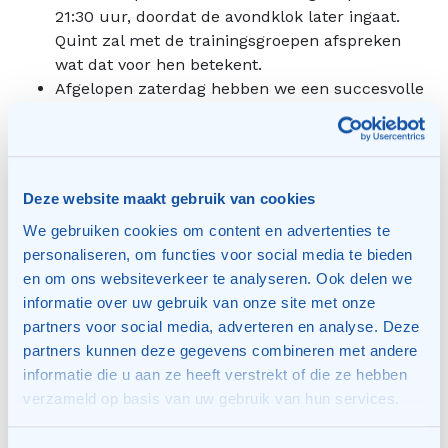
21:30 uur, doordat de avondklok later ingaat.
Quint zal met de trainingsgroepen afspreken
wat dat voor hen betekent.
Afgelopen zaterdag hebben we een succesvolle
'open dag coronastijl' gehad. Ondanks alle
beperkingen waren de deelnemers enthousiast
over de aanpak en de tennisclinics. In de
ochtend was er een intern toernooi voor onze
Deze website maakt gebruik van cookies
jeugd en parallel kennismakingstrainingen voor
We gebruiken cookies om content en advertenties te
nieuwe jeugdleden. Een aantal jeugdleden
personaliseren, om functies voor social media te bieden
hebben zich meteen aangemeld voor de serie
en om ons websiteverkeer te analyseren. Ook delen we
van kennismakingslessen. ’s Middags waren er
informatie over uw gebruik van onze site met onze
tennistrainingen/clinics voor senioren. De
partners voor social media, adverteren en analyse. Deze
nieuwkomers hebben met veel plezier (opnieuw)
partners kunnen deze gegevens combineren met andere
kennisgemaakt met tennis en er hebben zich 18
informatie die u aan ze heeft verstrekt of die ze hebben
seniorleden aangemeld als lid. Dank aan
verzameld op basis van uw gebruik van hun services.
iedereen die heeft bijgedragen aan het succes
van deze dag, voorbereiding, publiciteit,