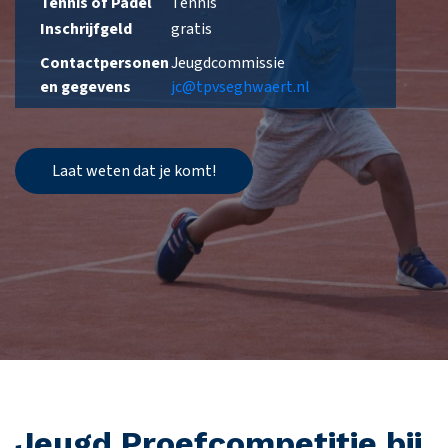
Tennis of Padel
Tennis
Inschrijfgeld
gratis
Contactpersonen
Jeugdcommissie
en gegevens
jc@tpvseghwaert.nl
Laat weten dat je komt!
Jeugd Proefcompetitie bij