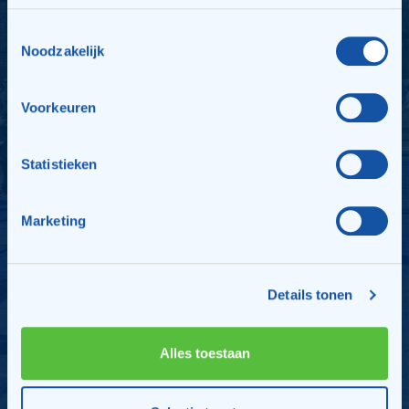
Toestemmingsselectie
Alle nieuwsberichten
Noodzakelijk
Voorkeuren
Statistieken
Marketing
Zoetermeerse Cup op TPV
Seghwaert is groot succes
Details tonen
De Zoetermeerse Cup op TPV Seghwaert is groot
succes, met winst voor TPVS in de Padel en een
tweede plaats in de Tennis.
Alles toestaan
Bekijk